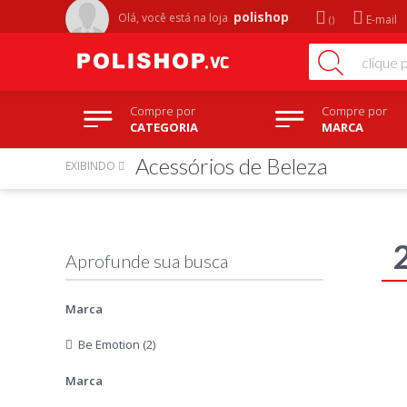
polishop
Olá, você está na
loja
E-mail
Compre por
Compre por
CATEGORIA
MARCA
Acessórios de Beleza
EXIBINDO
Marca
Be Emotion (2)
Marca