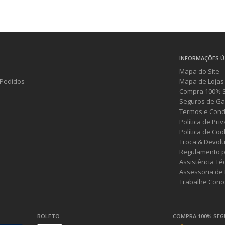
INFORMAÇÕES Ú
Mapa do Site
Pedidos
Mapa de Lojas
Compra 100% 
Seguros de Ga
Termos e Cond
Política de Pri
Política de Coo
Troca & Devol
Regulamento p
Assistência Té
Assessoria de
Trabalhe Cono
BOLETO
COMPRA 100% SE