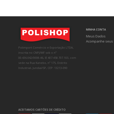
MINHA CONTA
Meus Dados
Acompanhe seus 
Polimport Comércio e Exportação LTDA,
inscrita no CNPJ/MF sob o nº
00.436.042/0008-46, IE 407.458.707.103, com
sede na Rua Kanebo, nº 175, Distrito
Industrial, Jundiaí/SP, CEP: 13213-090
ACEITAMOS CARTÕES DE CRÉDITO