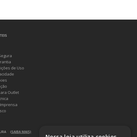
TEIS
Segura
rantia
ições de Uso
vacidade
kies
ução
ara Outlet
cnica
 Imprensa
sco
GURA
(SAIBA MAIS)
Nossa loja utiliza cookies