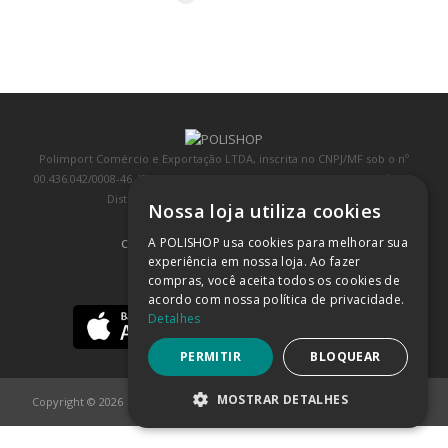
Polimport Comércio e Exportação LTDA, inscrita no CNPJ/MF sob o nº
00.436.042/0008-46, IE 407.458.707.103, com sede na Rua Kanebo, nº 175,
Distrito Industrial, Jundiaí/SP, CEP: 13213-090
Nossa loja utiliza cookies
A POLISHOP usa cookies para melhorar sua
COMPRA 100% SEGURA
(SAIBA MAIS)
experiência em nossa loja. Ao fazer
compras, você aceita todos os cookies de
BAIXE NOSSO APP
acordo com nossa política de privacidade.
Detalhes
PERMITIR
BLOQUEAR
MOSTRAR DETALHES
Copyright © 2026
POLISHOP
ESTRITAMENTE NECESSÁRIOS