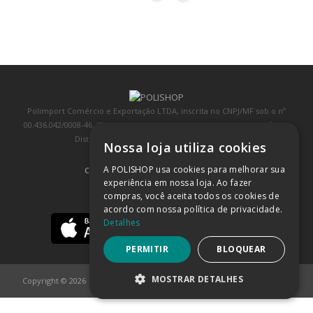
Polimport Comércio e Exportação LTDA, inscrita no CNPJ/MF sob o nº
00.436.042/0008-46, IE 407.458.707.103, com sede na Rua Kanebo, nº 175,
Distrito Industrial, Jundiaí/SP, CEP: 13213-090
Nossa loja utiliza cookies
A POLISHOP usa cookies para melhorar sua
COMPRA 100% SEGURA
(SAIBA MAIS)
experiência em nossa loja. Ao fazer
compras, você aceita todos os cookies de
BAIXE NOSSO APP
acordo com nossa política de privacidade.
Detalhes
PERMITIR
BLOQUEAR
MOSTRAR DETALHES
Copyright © 2026
POLISHOP
ESTRITAMENTE NECESSÁRIOS