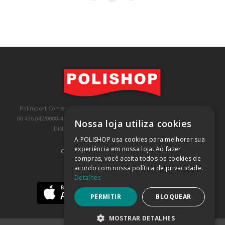
Polimport Comércio e Exportação LTDA, inscrita no CNPJ/MF sob o nº
00.436.042/0008-46, IE 407.458.707.103, com sede na Rua Kanebo, nº 175,
Nossa loja utiliza cookies
Distrito Industrial, Jundiaí/SP, CEP: 13213-090
A POLISHOP usa cookies para melhorar sua
experiência em nossa loja. Ao fazer
COMPRA 100% SEGURA
(SAIBA MAIS)
compras, você aceita todos os cookies de
acordo com nossa política de privacidade.
BAIXE NOSSO APP
Detalhes
PERMITIR
BLOQUEAR
MOSTRAR DETALHES