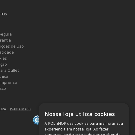
TEIS
Segura
rantia
ições de Uso
vacidade
kies
ução
ara Outlet
cnica
 Imprensa
sco
GURA
(SAIBA MAIS)
Nossa loja utiliza cookies
A POLISHOP usa cookies para melhorar sua
experiência em nossa loja. Ao fazer
compras, você aceita todos os cookies de