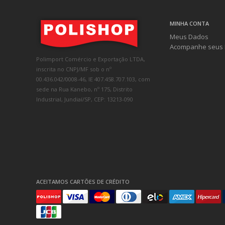
MINHA CONTA
Meus Dados
Acompanhe seus 
Polimport Comércio e Exportação LTDA,
inscrita no CNPJ/MF sob o nº
00.436.042/0008-46, IE 407.458.707.103, com
sede na Rua Kanebo, nº 175, Distrito
Industrial, Jundiaí/SP, CEP: 13213-090
ACEITAMOS CARTÕES DE CRÉDITO