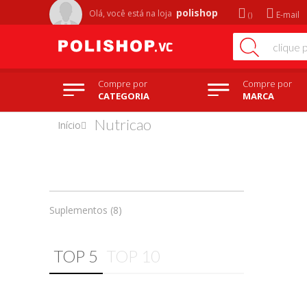
polishop
Olá, você está na
loja
E-mail
Compre por
Compre por
CATEGORIA
MARCA
Nutricao
Início
Suplementos (8)
TOP 5
TOP 10