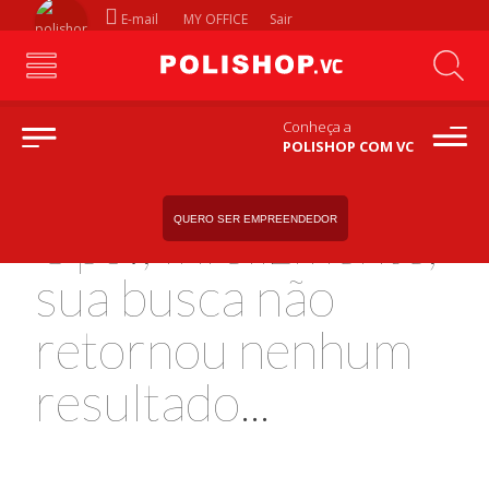
E-mail
MY OFFICE
Sair
Conheça a
POLISHOP COM VC
QUERO SER EMPREENDEDOR
Ops!, Infelizmente,
sua busca não
retornou nenhum
resultado...