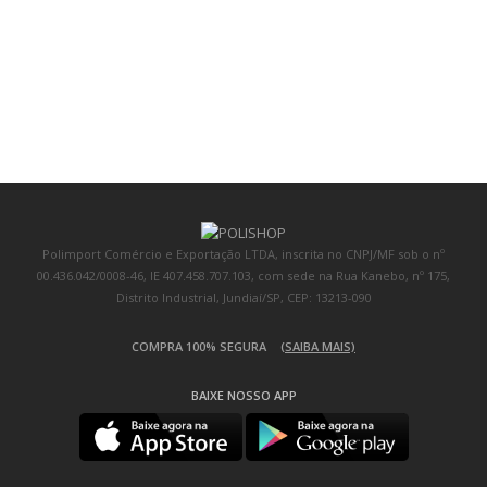
Polimport Comércio e Exportação LTDA, inscrita no CNPJ/MF sob o nº
00.436.042/0008-46, IE 407.458.707.103, com sede na Rua Kanebo, nº 175,
Distrito Industrial, Jundiaí/SP, CEP: 13213-090
COMPRA 100% SEGURA
(SAIBA MAIS)
BAIXE NOSSO APP