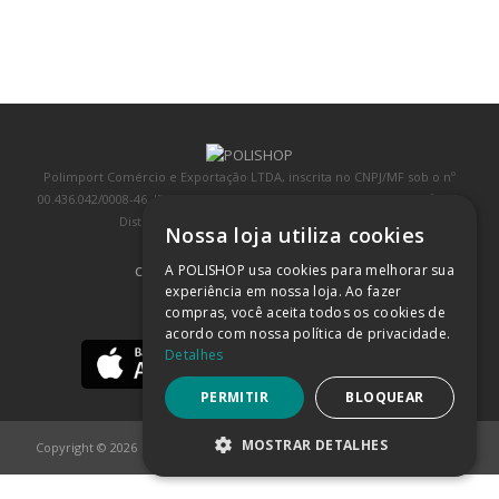
Polimport Comércio e Exportação LTDA, inscrita no CNPJ/MF sob o nº
00.436.042/0008-46, IE 407.458.707.103, com sede na Rua Kanebo, nº 175,
Distrito Industrial, Jundiaí/SP, CEP: 13213-090
Nossa loja utiliza cookies
A POLISHOP usa cookies para melhorar sua
COMPRA 100% SEGURA
(SAIBA MAIS)
experiência em nossa loja. Ao fazer
compras, você aceita todos os cookies de
BAIXE NOSSO APP
acordo com nossa política de privacidade.
Detalhes
PERMITIR
BLOQUEAR
MOSTRAR DETALHES
Copyright © 2026
POLISHOP
ESTRITAMENTE NECESSÁRIOS