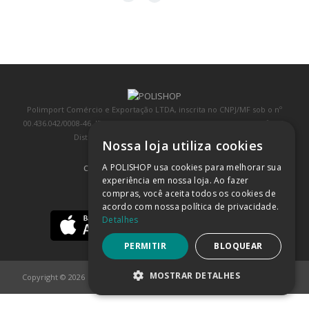
Polimport Comércio e Exportação LTDA, inscrita no CNPJ/MF sob o nº
00.436.042/0008-46, IE 407.458.707.103, com sede na Rua Kanebo, nº 175,
Distrito Industrial, Jundiaí/SP, CEP: 13213-090
Nossa loja utiliza cookies
A POLISHOP usa cookies para melhorar sua
COMPRA 100% SEGURA
(SAIBA MAIS)
experiência em nossa loja. Ao fazer
compras, você aceita todos os cookies de
BAIXE NOSSO APP
acordo com nossa política de privacidade.
Detalhes
PERMITIR
BLOQUEAR
MOSTRAR DETALHES
Copyright © 2026
POLISHOP
ESTRITAMENTE NECESSÁRIOS