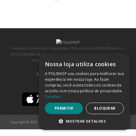
Polimport Comércio e Exportação LTDA, inscrita no CNPJ/MF sob o nº
00.436.042/0008-46, IE 407.458.707.103, com sede na Rua Kanebo, nº 175,
Distrito Industrial, Jundiaí/SP, CEP: 13213-090
Nossa loja utiliza cookies
A POLISHOP usa cookies para melhorar sua
COMPRA 100% SEGURA
(SAIBA MAIS)
experiência em nossa loja. Ao fazer
compras, você aceita todos os cookies de
BAIXE NOSSO APP
acordo com nossa política de privacidade.
Detalhes
PERMITIR
BLOQUEAR
MOSTRAR DETALHES
Copyright © 2026
POLISHOP
ESTRITAMENTE NECESSÁRIOS