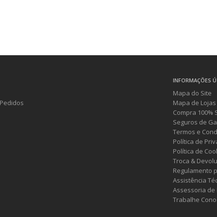
INFORMAÇÕES Ú
Mapa do Site
Pedidos
Mapa de Lojas
Compra 100% 
Seguros de Ga
Termos e Cond
Política de Pri
Política de Coo
Troca & Devol
Regulamento p
Assistência Té
Assessoria de
Trabalhe Cono