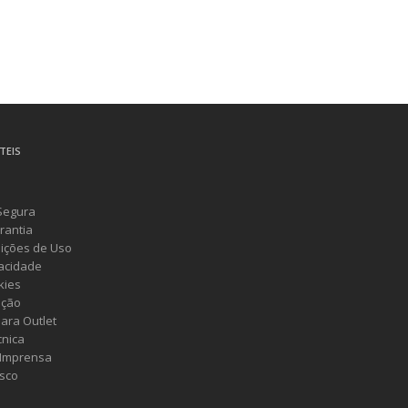
TEIS
Segura
rantia
ições de Uso
vacidade
kies
ução
ara Outlet
cnica
 Imprensa
sco