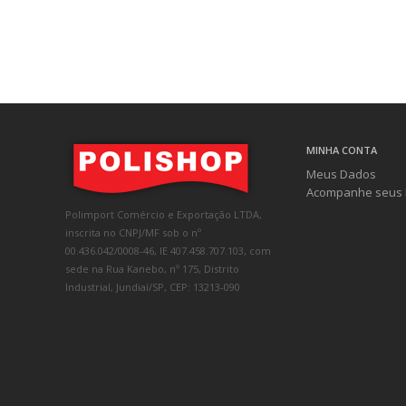
MINHA CONTA
Meus Dados
Acompanhe seus 
Polimport Comércio e Exportação LTDA,
inscrita no CNPJ/MF sob o nº
00.436.042/0008-46, IE 407.458.707.103, com
sede na Rua Kanebo, nº 175, Distrito
Industrial, Jundiaí/SP, CEP: 13213-090