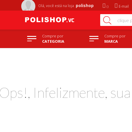
polishop
Olá, você está na
loja
E-mail
Compre por
Compre por
CATEGORIA
MARCA
Ops!, Infelizmente, su