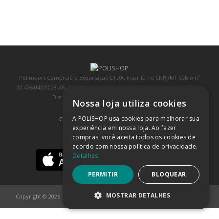
Polimport Comércio e Exportação LTDA, inscrita no CNPJ/MF sob o nº
00.436.042/0008-46, IE 407.458.707.103, com sede na Rua Kanebo, nº 175,
Distrito Industrial, Jundiaí/SP, CEP: 13213-090
Nossa loja utiliza cookies
A POLISHOP usa cookies para melhorar sua
COMPRA 100% SEGURA
(SAIBA MAIS)
experiência em nossa loja. Ao fazer
compras, você aceita todos os cookies de
BAIXE NOSSO APP
acordo com nossa política de privacidade.
Detalhes
PERMITIR
BLOQUEAR
MOSTRAR DETALHES
Copyright © 2026
POLISHOP
ESTRITAMENTE NECESSÁRIOS