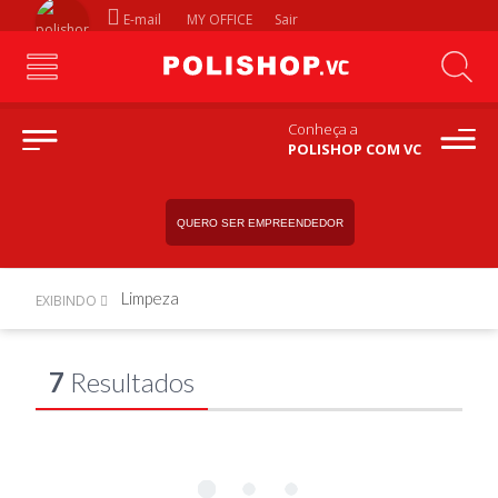
E-mail
MY OFFICE
Sair
Conheça a
POLISHOP COM VC
QUERO SER EMPREENDEDOR
Limpeza
EXIBINDO
7
Resultados