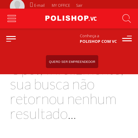
E-mail
MY OFFICE
Sair
Conheça a
POLISHOP COM VC
QUERO SER EMPREENDEDOR
Ops!, Infelizmente,
sua busca não
retornou nenhum
resultado...