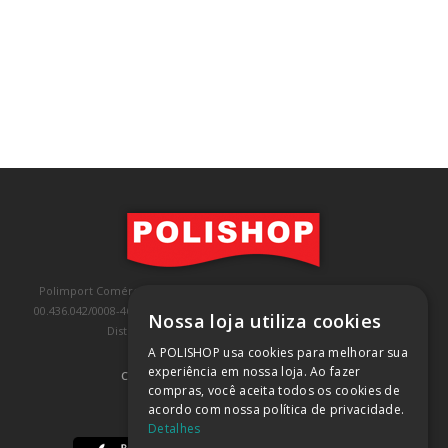
Polimport Comércio e Exportação LTDA, inscrita no CNPJ/MF sob o nº
00.436.042/0008-46, IE 407.458.707.103, com sede na Rua Kanebo, nº 175,
Nossa loja utiliza cookies
Distrito Industrial, Jundiaí/SP, CEP: 13213-090
A POLISHOP usa cookies para melhorar sua
experiência em nossa loja. Ao fazer
COMPRA 100% SEGURA
(SAIBA MAIS)
compras, você aceita todos os cookies de
acordo com nossa política de privacidade.
BAIXE NOSSO APP
Detalhes