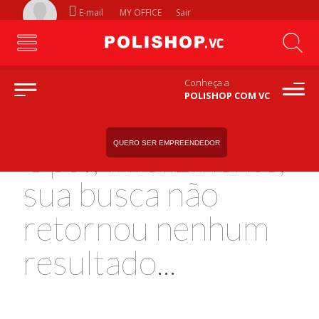
E-mail
MY OFFICE
Sair
Conheça a
POLISHOP COM VC
QUERO SER EMPREENDEDOR
Ops!, Infelizmente,
sua busca não
retornou nenhum
resultado...