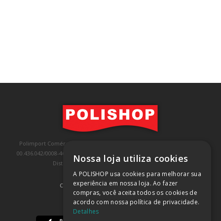
Polimport Comércio e Exportação LTDA, inscrita no CNPJ/MF sob o nº
00.436.042/0008-46, IE 407.458.707.103, com sede na Rua Kanebo, nº 175,
Nossa loja utiliza cookies
Distrito Industrial, Jundiaí/SP, CEP: 13213-090
A POLISHOP usa cookies para melhorar sua
experiência em nossa loja. Ao fazer
COMPRA 100% SEGURA
(SAIBA MAIS)
compras, você aceita todos os cookies de
acordo com nossa política de privacidade.
BAIXE NOSSO APP
Detalhes