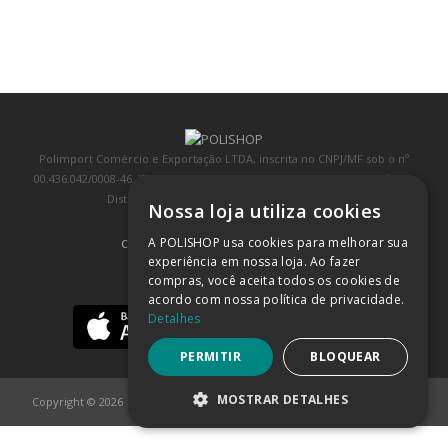
Polimport Comércio e Exportação LTDA, inscrita no CNPJ/MF sob o nº
00.436.042/0008-46, IE 407.458.707.103, com sede na Rua Kanebo, nº 175,
Distrito Industrial, Jundiaí/SP, CEP: 13213-090
Nossa loja utiliza cookies
A POLISHOP usa cookies para melhorar sua
COMPRA 100% SEGURA
(SAIBA MAIS)
experiência em nossa loja. Ao fazer
compras, você aceita todos os cookies de
BAIXE NOSSO APP
acordo com nossa política de privacidade.
Detalhes
PERMITIR
BLOQUEAR
MOSTRAR DETALHES
Copyright © 2026
POLISHOP
ESTRITAMENTE NECESSÁRIOS