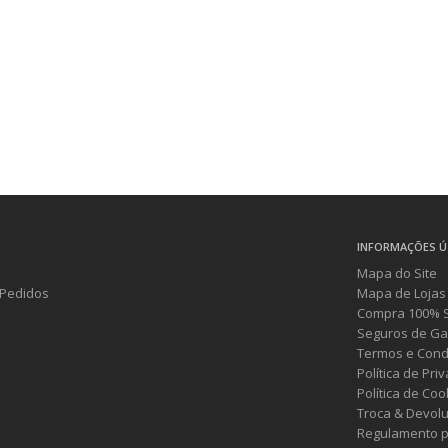
INFORMAÇÕES Ú
Mapa do Site
Pedidos
Mapa de Lojas
Compra 100% 
Seguros de Ga
Termos e Cond
Política de Pri
Política de Coo
Troca & Devol
Regulamento p