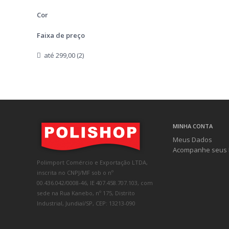
Cor
Faixa de preço
até 299,00 (2)
MINHA CONTA
Meus Dados
Acompanhe seus 
Polimport Comércio e Exportação LTDA,
inscrita no CNPJ/MF sob o nº
00.436.042/0008-46, IE 407.458.707.103, com
sede na Rua Kanebo, nº 175, Distrito
Industrial, Jundiaí/SP, CEP: 13213-090