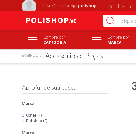
polishop
Olá, você está na
loja
E-mail
Compre por
Compre por
CATEGORIA
MARCA
Acessórios e Peças
EXIBINDO
Marca
Oster (1)
Polishop (2)
Marca