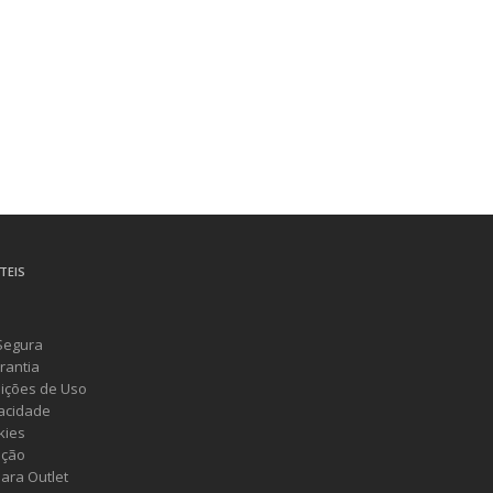
TEIS
Segura
rantia
ições de Uso
vacidade
kies
ução
ara Outlet