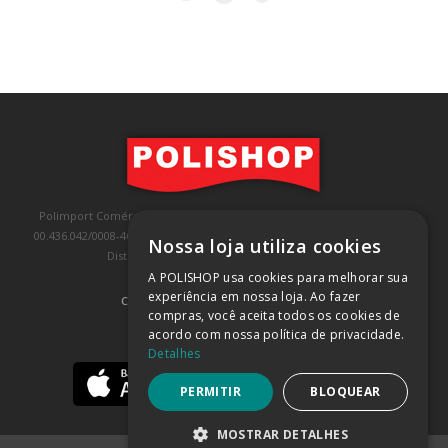
Polimport Comércio e Exportação LTDA, inscrita no CNPJ/MF sob o nº
00.436.042/0008-46, IE 407.458.707.103, com sede na Rua Kanebo, nº 175,
Nossa loja utiliza cookies
Distrito Industrial, Jundiaí/SP, CEP: 13213-090
A POLISHOP usa cookies para melhorar sua
experiência em nossa loja. Ao fazer
COMPRA 100% SEGURA
(SAIBA MAIS)
compras, você aceita todos os cookies de
acordo com nossa política de privacidade.
BAIXE NOSSO APP
Detalhes
PERMITIR
BLOQUEAR
MOSTRAR DETALHES