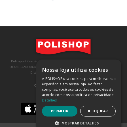
Polimport Comércio e Exportação LTDA, inscrita no CNPJ/MF sob o nº
00.436.042/0008-46, IE 407.458.707.103, com sede na Rua Kanebo, nº 175,
Nossa loja utiliza cookies
Distrito Industrial, Jundiaí/SP, CEP: 13213-090
A POLISHOP usa cookies para melhorar sua
experiência em nossa loja. Ao fazer
COMPRA 100% SEGURA
(SAIBA MAIS)
compras, você aceita todos os cookies de
acordo com nossa política de privacidade.
BAIXE NOSSO APP
Detalhes
PERMITIR
BLOQUEAR
MOSTRAR DETALHES