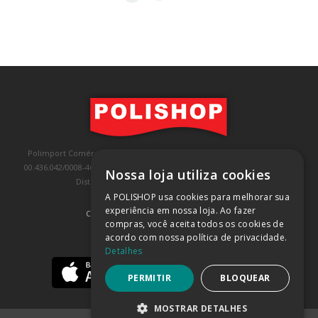
Polimport Comércio e Exportação LTDA, inscrita no CNPJ/MF sob o nº
00.436.042/0008-46, IE 407.458.707.103, com sede na Rua Kanebo, nº 175,
Nossa loja utiliza cookies
Distrito Industrial, Jundiaí/SP, CEP: 13213-090
A POLISHOP usa cookies para melhorar sua
experiência em nossa loja. Ao fazer
COMPRA 100% SEGURA
(SAIBA MAIS)
compras, você aceita todos os cookies de
acordo com nossa política de privacidade.
BAIXE NOSSO APP
Detalhes
PERMITIR
BLOQUEAR
MOSTRAR DETALHES